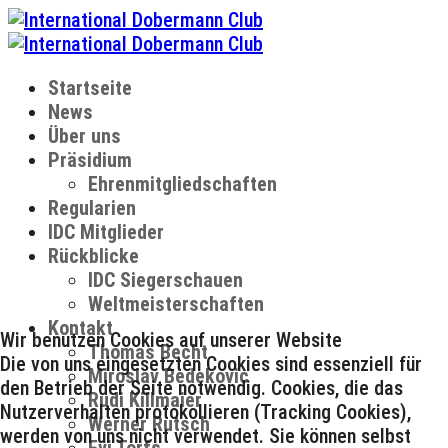
Startseite
News
Über uns
Präsidium
Ehrenmitgliedschaften
Regularien
IDC Mitglieder
Rückblicke
IDC Siegerschauen
Weltmeisterschaften
Kontakt
Wir benutzen Cookies auf unserer Website
Thomas Becht
Die von uns eingesetzten Cookies sind essenziell für
Miroslav Bedekovic
den Betrieb der Seite notwendig. Cookies, die das
Rudi Killmaier
Nutzerverhalten protokollieren (Tracking Cookies),
Werner Rutsch
werden von uns nicht verwendet. Sie können selbst