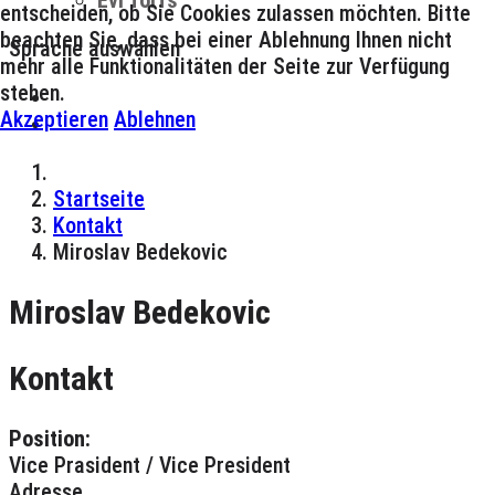
Evi Torfs
entscheiden, ob Sie Cookies zulassen möchten. Bitte
beachten Sie, dass bei einer Ablehnung Ihnen nicht
Sprache auswählen
mehr alle Funktionalitäten der Seite zur Verfügung
stehen.
Akzeptieren
Ablehnen
Startseite
Kontakt
Miroslav Bedekovic
Miroslav Bedekovic
Kontakt
Position:
Vice Prasident / Vice President
Adresse